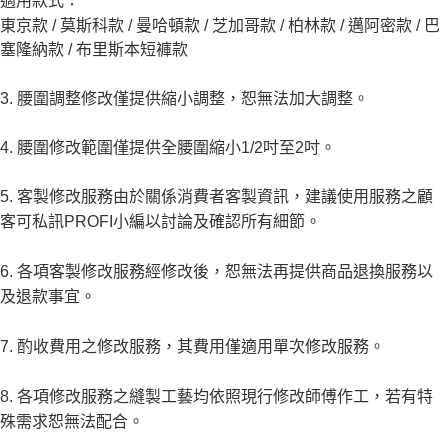
適用款式
：
東京款 / 莫斯科款 / 曼哈頓款 / 芝加哥款 / 柏林款 / 邁阿密款 / 巴
塞隆納款 / 布里斯本短褲款
3. 腰圍調整修改僅提供縮小調整，恕無法加大調整。
4. 腰圍修改範圍僅提供全腰圍縮小1/2吋至2吋。
5. 客製修改服務由於關係消費者客製資訊，建議使用服務之顧
客可
私訊PROFI小編
以討論及確認所有細節。
6. 各項客製修改服務經修改後，恕無法再提供商品退換服務以
及退款事宜。
7. 酌收費用之修改服務，其費用僅適用單次修改服務。
8. 各項修改服務之縫製工藝均依照現行修改師傅作工，若有特
殊需求恕無法配合。