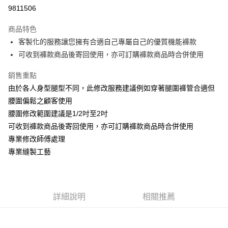
LINE Pay
9811506
Apple Pay
商品特色
街口支付
客製化的服務讓您擁有合適自己專屬自己的優質機能褲款
可收到褲款商品後寄回使用，亦可訂購褲款商品時合併使用
悠遊付
銷售重點
ATM付款
由於各人身型腿型不同，此修改服務建議例如穿著腿圍褲管合適但
腰圍偏鬆之顧客使用
運送方式
腰圍修改範圍建議是1/2吋至2吋
宅配
可收到褲款商品後寄回使用，亦可訂購褲款商品時合併使用
每筆NT$100，滿NT$1,000(含以上)免運費
專業修改師傅處理
國家/地區配送
查看運費
專業縫製工藝
詳細說明
相關推薦