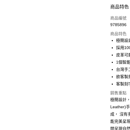
超商取貨
商品特色
LINE Pay
商品編號
Apple Pay
9785896
商品特色
街口支付
極簡設
悠遊付
採用1
皮革可
Google Pa
1個智能
ATM付款
台灣手
欲客製
客製刻
運送方式
銷售重點
全家取貨
極簡設計，採用
每筆NT$6
Leath
成， 沒有
7-11取貨
能完美呈
每筆NT$6
間呈現自然