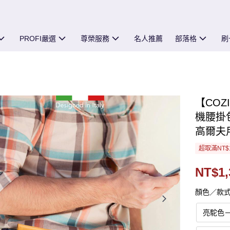
PROFI嚴選
尊榮服務
名人推薦
部落格
刷
【COZI
機腰掛
高爾夫
超取滿NT$
NT$1,
顏色／款
亮駝色－