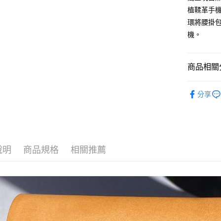
宅配
植鞣革手
每筆NT$1
環將腰掛
機。
國家/地區
商品相關分
PROFI嚴
分享
說明
商品規格
相關推薦