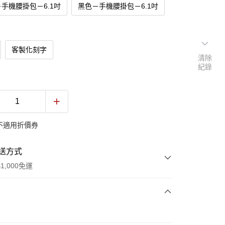
手機腰掛包－6.1吋
黑色－手機腰掛包－6.1吋
客製化刻字
清除
紀錄
不適用折價券
送方式
1,000免運
次付款