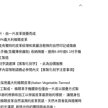
付款
計，由一片皮革摺疊而成
00%義大利植鞣皮革
能有獨特的皮革紋理和美麗且輕微的自然印記或傷痕
y
手機(含纖薄保護殼) 收納隔層，適用6.8吋或6.1吋手機
工製造
刻字請選擇【客製化刻字】，此為加價服務
字內容限制請務必參閱內文【客製化刻字注意事項】
付款
義大利植鞣皮革(Italian Vegetable-Tanned
0，滿NT$1,000(含以上)免運費
er)手工製成。 植鞣革手機腰掛包僅由一片皮以摺疊方式製
多餘的修飾和加工以保留皮革最原始的樣貌， 讓隨身包
付款
現植鞣皮革自然溫潤的皮革質感、天然木質香氣與隨著時
0，滿NT$1,000(含以上)免運費
的光澤感, 創造出你的獨特時尚品味。