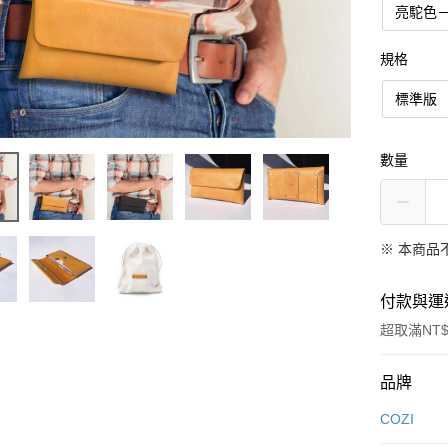
亮駝色－
規格
標準版
數量
※ 本商品
付款與運
超取滿NT$
付款方式
品牌
信用卡一
COZI