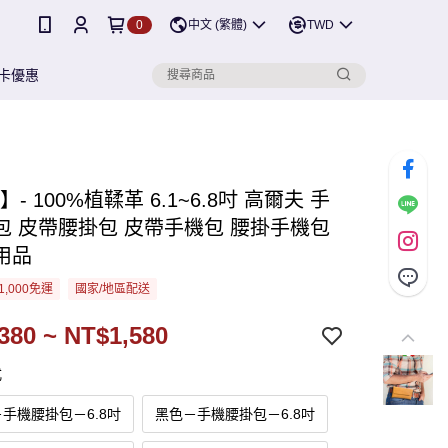
0
中文 (繁體)
TWD
卡優惠
】- 100%植鞣革 6.1~6.8吋 高爾夫 手
包 皮帶腰掛包 皮帶手機包 腰掛手機包
用品
1,000免運
國家/地區配送
380 ~ NT$1,580
式
手機腰掛包－6.8吋
黑色－手機腰掛包－6.8吋