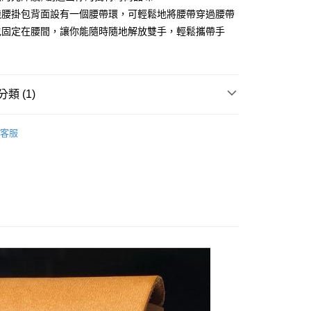
機腰掛包背面設有一個腰帶環，可輕鬆地將腰帶穿過腰帶
00，滿NT$1,000(含以上)免運費
包固定在腰間，讓你能隨時隨地解放雙手，輕鬆攜帶手
配送
查看運費
類 (1)
選商品
COZI
客服