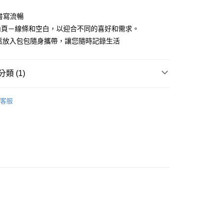
書寫流暢
內頁－線條和空白，以迎合不同的喜好和需求。
輕鬆放入包包隨身攜帶，讓您隨時記錄生活
付款
0，滿NT$1,000(含以上)免運費
類 (1)
付款
選商品
SACA
客服
0，滿NT$1,000(含以上)免運費
00，滿NT$1,000(含以上)免運費
配送
查看運費