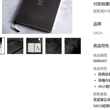
付款與運
超取滿NT$
付款方式
品牌
信用卡一
SACA
信用卡分
商品特色
3 期 
商品編號
合作金
超商取貨
9086457
華南商
LINE Pay
上海商
商品特色
國泰世
經典紋
Apple Pay
臺灣中
兩種內
匯豐（
街口支付
A5小
聯邦商
元大商
銷售重點
悠遊付
玉山商
質感筆記本
台新國
Google Pa
SACA經
台灣樂