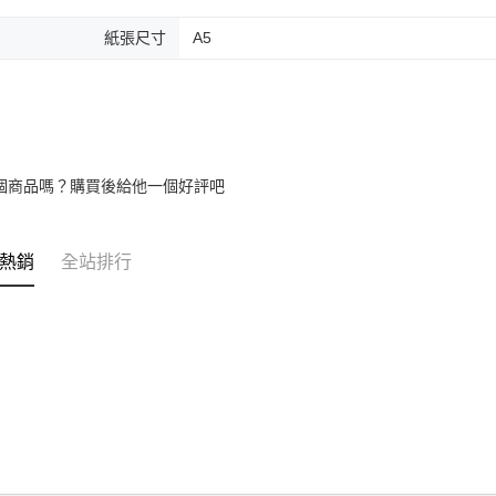
紙張尺寸
A5
個商品嗎？購買後給他一個好評吧
熱銷
全站排行