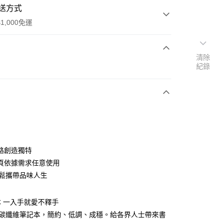
送方式
1,000免運
清除
次付款
紀錄
期付款
0 利率 每期
NT$560
21家銀行
庫商業銀行
第一商業銀行
付款
業銀行
彰化商業銀行
業儲蓄銀行
台北富邦商業銀行
華商業銀行
兆豐國際商業銀行
路創造獨特
小企業銀行
台中商業銀行
頁依據需求任意使用
台灣）商業銀行
華泰商業銀行
輕鬆攜帶品味人生
業銀行
遠東國際商業銀行
業銀行
永豐商業銀行
業銀行
星展（台灣）商業銀行
 一入手就愛不釋手
際商業銀行
中國信託商業銀行
y
典碳纖維筆記本，簡約、低調、成穩。給各界人士帶來書
天信用卡公司