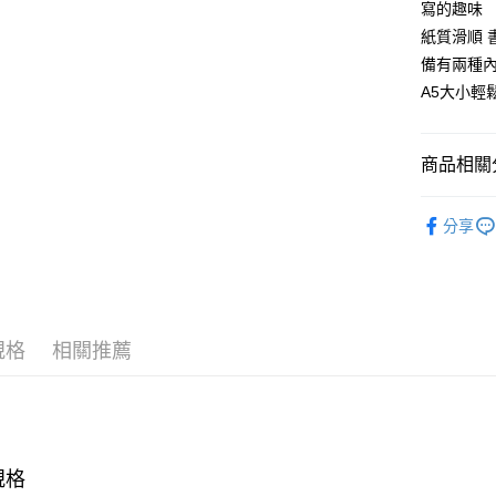
寫的趣味
ATM付款
紙質滑順 
備有兩種
運送方式
A5大小
全家取貨
每筆NT$6
商品相關分
7-11取貨
PROFI嚴
分享
每筆NT$6
宅配
每筆NT$1
國家/地區
規格
相關推薦
規格