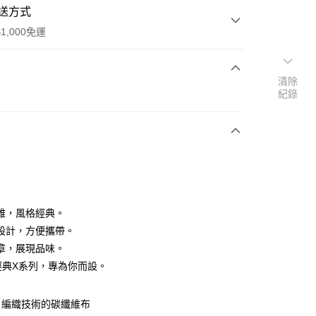
送方式
1,000免運
清除
次付款
紀錄
期付款
0 利率 每期
NT$726
21家銀行
庫商業銀行
第一商業銀行
付款
業銀行
彰化商業銀行
業儲蓄銀行
台北富邦商業銀行
華商業銀行
兆豐國際商業銀行
雅，風格經典。
小企業銀行
台中商業銀行
設計，方便攜帶。
台灣）商業銀行
華泰商業銀行
章，展現品味。
業銀行
遠東國際商業銀行
A經典X系列，專為你而設。
業銀行
永豐商業銀行
業銀行
星展（台灣）商業銀行
際商業銀行
中國信託商業銀行
y
Ｘ編織技術的碳纖維布
天信用卡公司