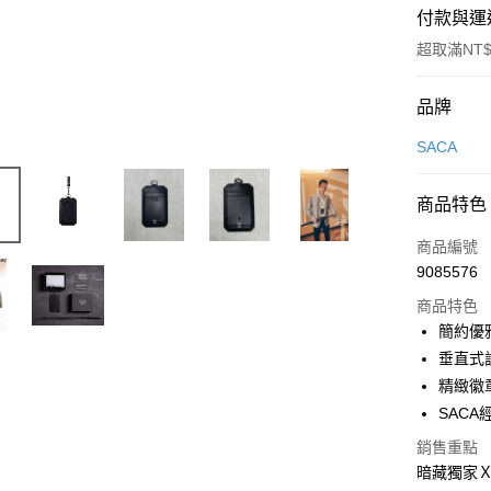
付款與運
超取滿NT$
付款方式
品牌
信用卡一
SACA
信用卡分
商品特色
3 期 
商品編號
合作金
超商取貨
9085576
華南商
LINE Pay
上海商
商品特色
國泰世
簡約優
Apple Pay
臺灣中
垂直式
匯豐（
街口支付
精緻徽
聯邦商
SAC
元大商
悠遊付
玉山商
銷售重點
台新國
Google Pa
暗藏獨家
台灣樂