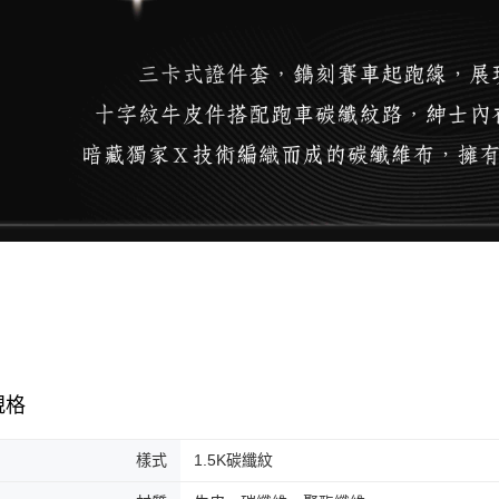
規格
樣式
1.5K碳纖紋