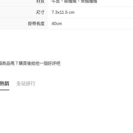
材質
牛皮、碳纖維、聚酯纖維
尺寸
7.3x11.5 cm
掛帶長度
40cm
個商品嗎？購買後給他一個好評吧
熱銷
全站排行