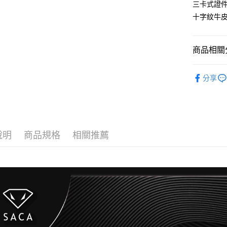
三卡式證
ATM付款
十字紋牛
運送方式
商品相關分
全家取貨
PROFI嚴
每筆NT$6
分享
7-11取貨
每筆NT$6
宅配
說明
商品規格
相關推薦
每筆NT$1
國家/地區