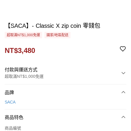
【SACA】- Classic X zip coin 零錢包
超取滿NT$1,000免運
國家/地區配送
NT$3,480
付款與運送方式
超取滿NT$1,000免運
付款方式
品牌
信用卡一次付款
SACA
信用卡分期付款
3 期 0 利率 每期
NT$1,160
21家銀行
商品特色
合作金庫商業銀行
第一商業銀行
超商取貨付款
商品編號