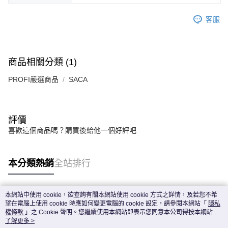
客服
商品相關分類 (1)
PROFI嚴選商品
SACA
評價
喜歡這個商品嗎？購買後給他一個好評吧
本分類熱銷
全站排行
本網站中使用 cookie，欲查詢有關本網站使用 cookie 方式之詳情，及若您不希
熱門標籤
望在電腦上使用 cookie 時應如何變更電腦的 cookie 設定，請參閱本網站「
隱私
權條款
」之 Cookie 聲明。您繼續使用本網站即表示您同意本公司得按本網站使
用條款之 Cookie 聲明使用 cookie。
了解更多 >