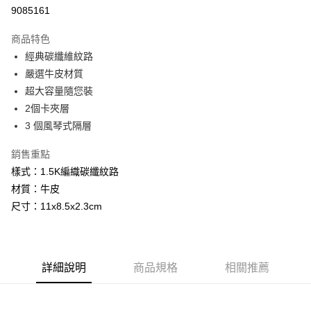
華南商業銀行
彰化商業銀行
9085161
LINE Pay
上海商業儲蓄銀行
台北富邦商業銀行
國泰世華商業銀行
兆豐國際商業銀行
商品特色
Apple Pay
臺灣中小企業銀行
台中商業銀行
經典碳纖維紋路
匯豐（台灣）商業銀行
華泰商業銀行
街口支付
嚴選牛皮材質
聯邦商業銀行
遠東國際商業銀行
元大商業銀行
永豐商業銀行
超大容量隨您裝
悠遊付
玉山商業銀行
星展（台灣）商業銀行
2個卡夾層
台新國際商業銀行
中國信託商業銀行
Google Pay
3 個風琴式隔層
台灣樂天信用卡公司
ATM付款
銷售重點
樣式：1.5K編織碳纖紋路
運送方式
材質：牛皮
全家取貨付款
尺寸：11x8.5x2.3cm
每筆NT$60，滿NT$1,000(含以上)免運費
7-11取貨付款
每筆NT$60，滿NT$1,000(含以上)免運費
詳細說明
商品規格
相關推薦
宅配
每筆NT$100，滿NT$1,000(含以上)免運費