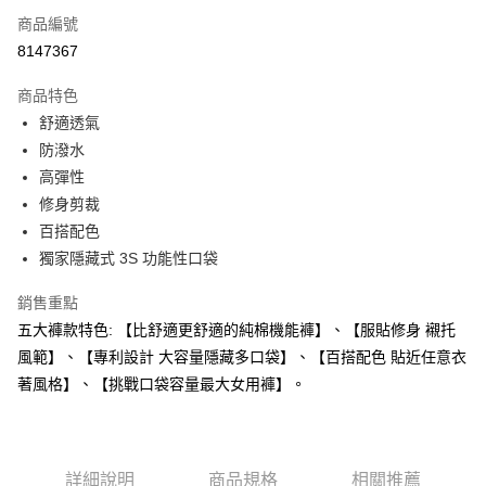
商品編號
信用卡分期付款
8147367
3 期 0 利率 每期
NT$625
21家銀行
商品特色
合作金庫商業銀行
第一商業銀行
超商取貨付款
舒適透氣
華南商業銀行
彰化商業銀行
防潑水
LINE Pay
上海商業儲蓄銀行
台北富邦商業銀行
國泰世華商業銀行
兆豐國際商業銀行
高彈性
Apple Pay
臺灣中小企業銀行
台中商業銀行
修身剪裁
匯豐（台灣）商業銀行
華泰商業銀行
百搭配色
街口支付
聯邦商業銀行
遠東國際商業銀行
獨家隱藏式 3S 功能性口袋
元大商業銀行
永豐商業銀行
悠遊付
玉山商業銀行
星展（台灣）商業銀行
銷售重點
台新國際商業銀行
中國信託商業銀行
Google Pay
五大褲款特色: 【比舒適更舒適的純棉機能褲】、【服貼修身 襯托
台灣樂天信用卡公司
ATM付款
風範】、【專利設計 大容量隱藏多口袋】、【百搭配色 貼近任意衣
著風格】、【挑戰口袋容量最大女用褲】。
運送方式
全家取貨付款
每筆NT$60，滿NT$1,000(含以上)免運費
詳細說明
商品規格
相關推薦