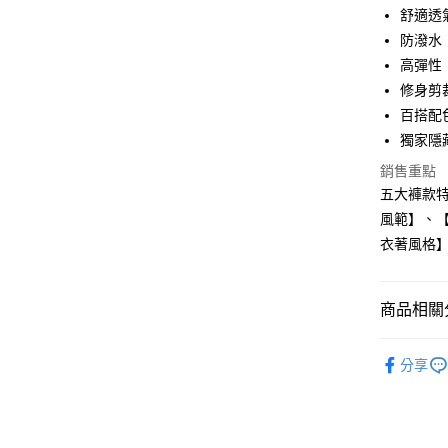
3 期 
舒適透
合作金
防潑水
超商取貨
華南商
高彈性
LINE Pay
上海商
修身剪
國泰世
百搭配
Apple Pay
臺灣中
獨家隱藏
匯豐（
街口支付
聯邦商
銷售重點
元大商
悠遊付
五大褲款特
玉山商
風範】、【
台新國
Google Pa
衣著風格
台灣樂
ATM付款
商品相關分
運送方式
PROFI褲
分享
全家取貨
斷碼出清
每筆NT$6
依照顏色
7-11取貨