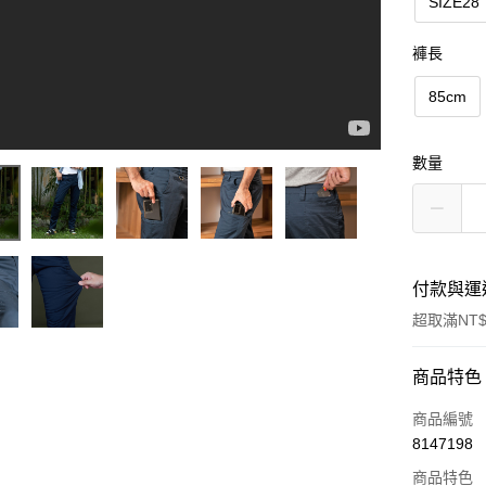
SIZE28
褲長
85cm
數量
付款與運
超取滿NT$
付款方式
商品特色
信用卡一
商品編號
8147198
信用卡分
商品特色