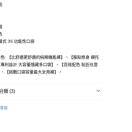
0 利率 每期
NT$626
21家銀行
氣
庫商業銀行
第一商業銀行
付款
業銀行
彰化商業銀行
業儲蓄銀行
台北富邦商業銀行
裁
華商業銀行
兆豐國際商業銀行
色
小企業銀行
台中商業銀行
式 3S 功能性口袋
台灣）商業銀行
華泰商業銀行
業銀行
遠東國際商業銀行
業銀行
永豐商業銀行
色: 【比舒適更舒適的純棉機能褲】、【服貼修身 襯托
業銀行
星展（台灣）商業銀行
專利設計 大容量隱藏多口袋】、【百搭配色 貼近任意
際商業銀行
中國信託商業銀行
y
】、【挑戰口袋容量最大女用褲】。
天信用卡公司
類 (3)
款系列
戶外機能系列
客服
付款
專區
0，滿NT$1,000(含以上)免運費
喜好需求找褲
藍色系
付款