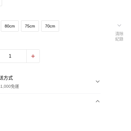
80cm
75cm
70cm
清除
紀錄
送方式
1,000免運
次付款
期付款