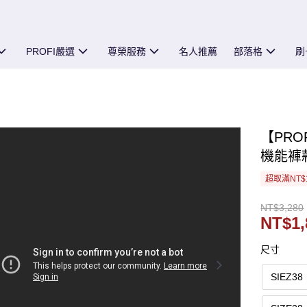
PROFI嚴選
尊榮服務
名人推薦
部落格
刷
【PRO
機能褲款
超取滿NT$
NT$3,280
NT$1,
尺寸
SIEZ38