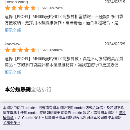
junsen.wang
2024/03/19
|
SIZE32/75cm
這條【PROFI】MH005曼哈頓1.0商旅褲相當精緻，不僅設計多口袋
方便收納，更採用木漿纖維製作，穿著舒適，適合各種場合，是紳
士必備的機能褲款。強烈推薦！
顯示全部
kaocwtw
2024/02/29
|
SIZE32/80cm
這條【PROFI】MH005曼哈頓1.0商旅褲款，真是不可多得的高品質
商品。它的多口袋設計和木漿纖維材質，讓我在旅行中更加方便舒
適。強烈推薦！
顯示全部
本分類熱銷
全站排行
本網站中使用 cookie，欲查詢有關本網站使用 cookie 方式之詳情，及若您不希
熱門標籤
望在電腦上使用 cookie 時應如何變更電腦的 cookie 設定，請參閱本網站「
隱私
權條款
」之 Cookie 聲明。您繼續使用本網站即表示您同意本公司得按本網站使
用條款之 Cookie 聲明使用 cookie。
了解更多 >