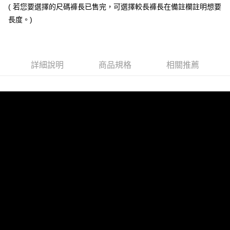
( 若您要選擇的尺碼褲長已售完，可選擇較長褲長在備註欄註明想要
全家取貨付款
長度。)
每筆NT$60，滿NT$1,000(含以上)免運費
7-11取貨付款
每筆NT$60，滿NT$1,000(含以上)免運費
詳細說明
商品規格
相關推薦
宅配
每筆NT$100，滿NT$1,000(含以上)免運費
國家/地區配送
查看運費