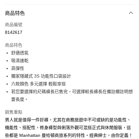
付款方式
商品特色
信用卡一次付款
商品編號
信用卡分期付款
8142617
3 期 0 利率 每期
NT$600
21家銀行
商品特色
合作金庫商業銀行
第一商業銀行
超商取貨付款
舒適透氣
華南商業銀行
彰化商業銀行
吸濕速乾
LINE Pay
上海商業儲蓄銀行
台北富邦商業銀行
國泰世華商業銀行
兆豐國際商業銀行
高彈性
Apple Pay
臺灣中小企業銀行
台中商業銀行
獨家隱藏式 3S 功能性口袋設計
匯豐（台灣）商業銀行
華泰商業銀行
六款顏色 多元選擇 輕鬆穿搭
街口支付
聯邦商業銀行
遠東國際商業銀行
若您要選擇的尺碼褲長已售完，可選擇較長褲長在備註欄註明想
元大商業銀行
永豐商業銀行
悠遊付
要長度。
玉山商業銀行
星展（台灣）商業銀行
台新國際商業銀行
中國信託商業銀行
Google Pay
銷售重點
台灣樂天信用卡公司
ATM付款
男人就是值得一件好褲，尤其在商務旅遊中不可或缺的是功能性、
機能性、搭配性，修身褲型與俐落外觀可混搭正式與休閒服裝，這
運送方式
些都是 Manhattan 曼哈頓商旅系列的特性。經典紳士，由你定義！