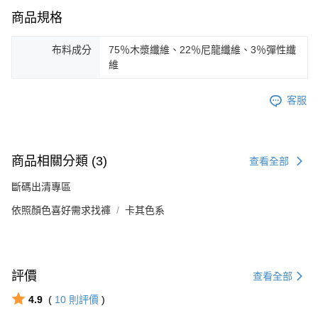
商品規格
布料成分
75％木漿纖維、22％尼龍纖維、3％彈性纖
維
客服
商品相關分類 (3)
查看全部
斷碼出清專區
依照顏色喜好需求找褲
卡其色系
評價
查看全部
4.9
(
10
則評價
)