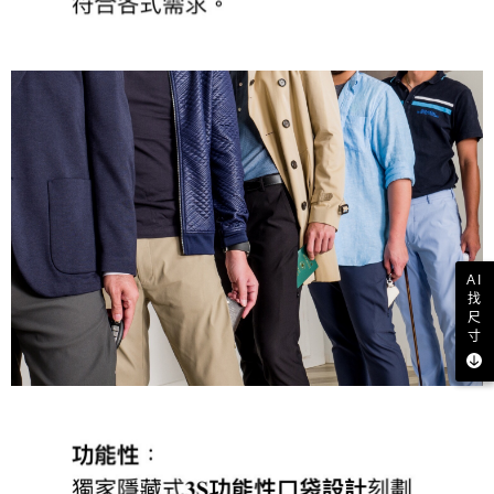
AI
找
尺
寸