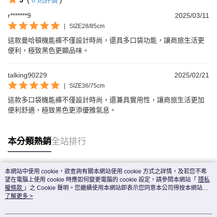
5
(
6
則評價
)
r*******9
2025/03/11
|
SIZE28/85cm
這款曼哈頓機能褲不僅設計時尚，還具多口袋功能，讓商旅生活更
便利，極致黑色更顯品味。
talking90229
2025/02/21
|
SIZE36/75cm
這款多口袋機能褲不僅設計時尚，還兼具實用性，讓商旅生活更加
便利舒適，極致黑色更添優雅氣息。
本分類熱銷
全站排行
本網站中使用 cookie，欲查詢有關本網站使用 cookie 方式之詳情，及若您不希
熱門標籤
望在電腦上使用 cookie 時應如何變更電腦的 cookie 設定，請參閱本網站「
隱私
權條款
」之 Cookie 聲明。您繼續使用本網站即表示您同意本公司得按本網站使
用條款之 Cookie 聲明使用 cookie。
了解更多 >