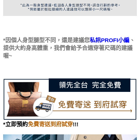
*因個人身型腿型不同，還是建議您
、
私訊PROFI小編
提供大約身高體重，我們會給予合適穿著尺碼的建議
喔~
*立即預約
!!!
免費寄送到府試穿