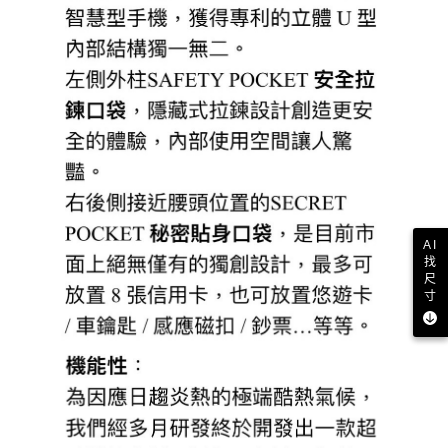
AI
找
尺
寸