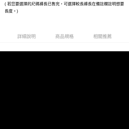
( 若您要選擇的尺碼褲長已售完，可選擇較長褲長在備註欄註明想要
全家取貨付款
長度。)
每筆NT$60，滿NT$1,000(含以上)免運費
7-11取貨付款
每筆NT$60，滿NT$1,000(含以上)免運費
詳細說明
商品規格
相關推薦
宅配
每筆NT$100，滿NT$1,000(含以上)免運費
國家/地區配送
查看運費