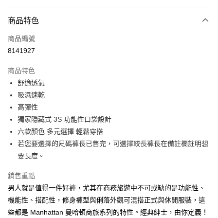
付款方式
商品特色
信用卡一次付款
商品編號
信用卡分期付款
8141927
3 期 0 利率 每期
NT$600
21家銀行
商品特色
合作金庫商業銀行
第一商業銀行
超商取貨付款
舒適透氣
華南商業銀行
彰化商業銀行
吸濕速乾
LINE Pay
上海商業儲蓄銀行
台北富邦商業銀行
國泰世華商業銀行
兆豐國際商業銀行
高彈性
Apple Pay
臺灣中小企業銀行
台中商業銀行
獨家隱藏式 3S 功能性口袋設計
匯豐（台灣）商業銀行
華泰商業銀行
六款顏色 多元選擇 輕鬆穿搭
街口支付
聯邦商業銀行
遠東國際商業銀行
若您要選擇的尺碼褲長已售完，可選擇較長褲長在備註欄註明想
元大商業銀行
永豐商業銀行
悠遊付
要長度。
玉山商業銀行
星展（台灣）商業銀行
台新國際商業銀行
中國信託商業銀行
Google Pay
銷售重點
台灣樂天信用卡公司
ATM付款
男人就是值得一件好褲，尤其在商務旅遊中不可或缺的是功能性、
機能性、搭配性，修身褲型與俐落外觀可混搭正式與休閒服裝，這
運送方式
些都是 Manhattan 曼哈頓商旅系列的特性。經典紳士，由你定義！