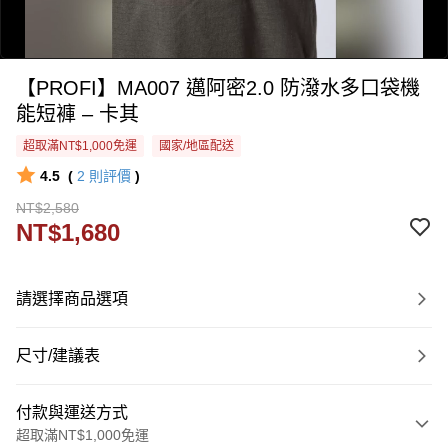
【PROFI】MA007 邁阿密2.0 防潑水多口袋機
能短褲 – 卡其
超取滿NT$1,000免運
國家/地區配送
4.5
(
2
則評價
)
0:00
NT$2,580
/
NT$1,680
0:16
請選擇商品選項
尺寸/建議表
付款與運送方式
超取滿NT$1,000免運