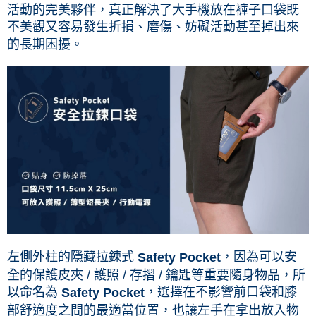
活動的完美夥伴，真正解決了大手機放在褲子口袋既
不美觀又容易發生折損、磨傷、妨礙活動甚至掉出來
的長期困擾。
左側外柱的隱藏拉鍊式
，因為可以安
Safety Pocket
全的保護皮夾 / 護照 / 存摺 / 鑰匙等重要隨身物品，所
以命名為
，選擇在不影響前口袋和膝
Safety Pocket
部舒適度之間的最適當位置，也讓左手在拿出放入物