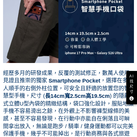
經歷多月的研發成果，反覆的測試修正，數萬人使用
AI
見證且推崇的獨家
，選擇在多數
Smartphone Pocket
找
尺
人順手的右側外柱位置，可安全且舒適的放置您的智
寸
慧型手機，尺寸 (
) 的隱藏
長14cm寬2.5cm高19.5cm
式立體U型內袋的精緻結構，袋口強化設計，服貼地讓
手機不容易滑出之餘，在外觀上不影響褲型線條的美
感，甚至不容易發現，在行動中亦能自在俐落且可瞬
間拿出放入，無論是跑步 / 騎車 / 健身運動都可以完美
保護手機，幾乎不可能掉出，是行動商務與各式旅遊