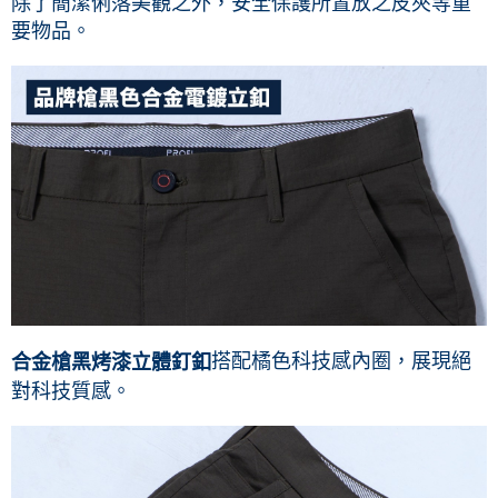
除了簡潔俐落美觀之外，安全保護所置放之皮夾等重
要物品。
搭配橘色科技感內圈，展現絕
合金槍黑烤漆立體釘釦
對科技質感。