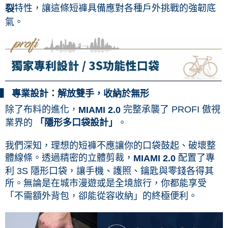
特性，讓這條短褲具備應對各種戶外挑戰的強韌底
裂
氣。
▍ 專業設計：解放雙手，收納於無形
除了布料的進化，
完整承襲了 PROFI 傲視
MIAMI 2.0
業界的
。
「隱形多口袋設計」
我們深知，理想的短褲不應讓你的口袋鼓起、破壞整
體線條。透過精密的立體剪裁，
配置了專
MIAMI 2.0
利 3S 隱形口袋，讓手機、護照、鑰匙與零錢各得其
所。無論是在城市漫遊或是全境旅行，你都能享受
「不需額外背包，卻能從容收納」的終極便利。