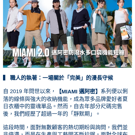
▍
職人的執著：一場關於「完美」的漫長守候
自 2019 年問世以來，
系列便以俐
【MIAMI 邁阿密】
落的線條與強大的收納機能，成為眾多品牌愛好者夏
日衣櫃中的靈魂單品。然而，自去年部分尺碼完售
後，我們經歷了超過一年的「靜默期」。
這段時間，面對無數顧客的熱切期盼與詢問，我們並
非停滯，而是在生產與工藝間不斷拉鋸。面對全球布