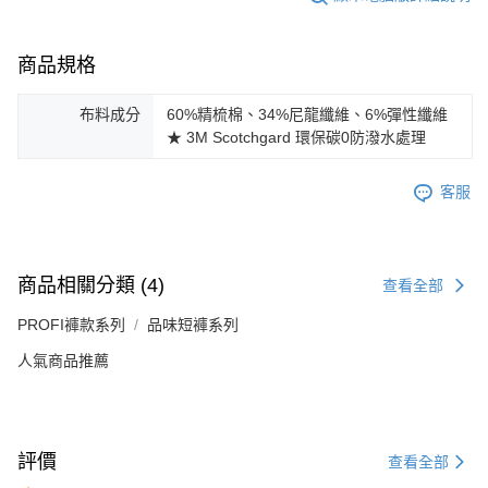
商品規格
布料成分
60%精梳棉、34%尼龍纖維、6%彈性纖維
★ 3M Scotchgard 環保碳0防潑水處理
客服
商品相關分類 (4)
查看全部
PROFI褲款系列
品味短褲系列
人氣商品推薦
評價
查看全部