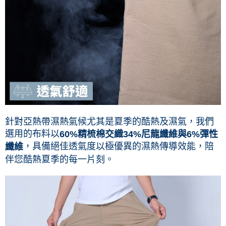
針對亞熱帶濕熱氣候尤其是夏季的酷熱及濕氣，我們
選用的布料以
60%精梳棉交織34%尼龍纖維與6%彈性
，具備絕佳透氣度以極優異的濕熱傳導效能，陪
纖維
伴您酷熱夏季的每一片刻。