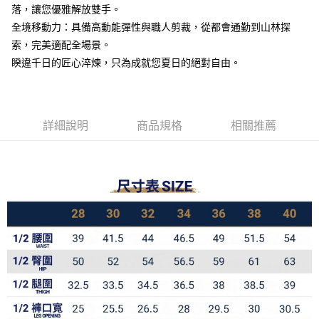
落，讓您優雅解放雙手。
全家取貨付款
全境移動力：具備高動能彈性與職人剪裁，從都會通勤到山林探
每筆NT$60，滿NT$1,000(含以上)免運費
索，完美適配全場景。
7-11取貨付款
睽違千日的匠心淬煉，只為成就您夏日的絕對自由。
每筆NT$60，滿NT$1,000(含以上)免運費
宅配
每筆NT$100，滿NT$1,000(含以上)免運費
詳細說明
商品規格
相關推薦
國家/地區配送
查看運費