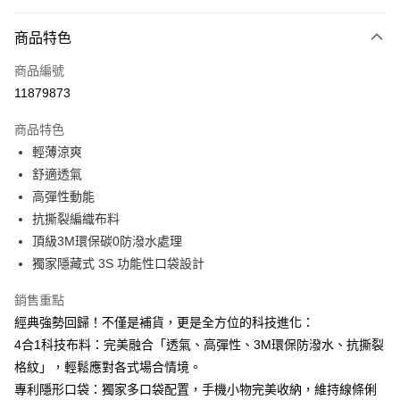
付款方式
商品特色
信用卡一次付款
商品編號
信用卡分期付款
11879873
3 期 0 利率 每期
NT$560
21家銀行
商品特色
合作金庫商業銀行
第一商業銀行
超商取貨付款
輕薄涼爽
華南商業銀行
彰化商業銀行
舒適透氣
LINE Pay
上海商業儲蓄銀行
台北富邦商業銀行
國泰世華商業銀行
兆豐國際商業銀行
高彈性動能
Apple Pay
臺灣中小企業銀行
台中商業銀行
抗撕裂編織布料
匯豐（台灣）商業銀行
華泰商業銀行
頂級3M環保碳0防潑水處理
街口支付
聯邦商業銀行
遠東國際商業銀行
獨家隱藏式 3S 功能性口袋設計
元大商業銀行
永豐商業銀行
悠遊付
玉山商業銀行
星展（台灣）商業銀行
銷售重點
台新國際商業銀行
中國信託商業銀行
Google Pay
經典強勢回歸！不僅是補貨，更是全方位的科技進化：
台灣樂天信用卡公司
ATM付款
4合1科技布料：完美融合「透氣、高彈性、3M環保防潑水、抗撕裂
格紋」，輕鬆應對各式場合情境。
運送方式
專利隱形口袋：獨家多口袋配置，手機小物完美收納，維持線條俐