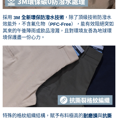
採用
，除了頂級技術防潑水
3M 全新環保防潑水技術
效能外，不含氟化物（
），能有效阻絕突如
PFC-Free
其來的午後陣雨或飲品潑濺，且對環境友善為地球環
境保護盡一份心力。
特殊的格紋組織結構，賦予布料極高的
與
耐磨損
抗撕