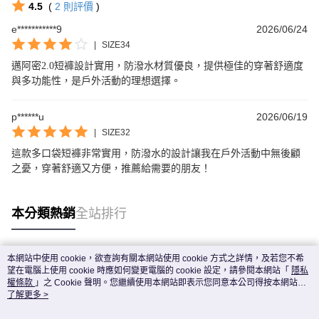
4.5
(
2
則評價
)
e***********9
2026/06/24
|
SIZE34
邁阿密2.0短褲設計實用，防潑水材質優良，提供極佳的穿著舒適度
與多功能性，是戶外活動的理想選擇。
p******u
2026/06/19
|
SIZE32
這款多口袋短褲非常實用，防潑水的設計讓我在戶外活動中無後顧
之憂，穿著舒適又方便，推薦給需要的朋友！
本分類熱銷
全站排行
本網站中使用 cookie，欲查詢有關本網站使用 cookie 方式之詳情，及若您不希
熱門標籤
望在電腦上使用 cookie 時應如何變更電腦的 cookie 設定，請參閱本網站「
隱私
權條款
」之 Cookie 聲明。您繼續使用本網站即表示您同意本公司得按本網站使
用條款之 Cookie 聲明使用 cookie。
了解更多 >