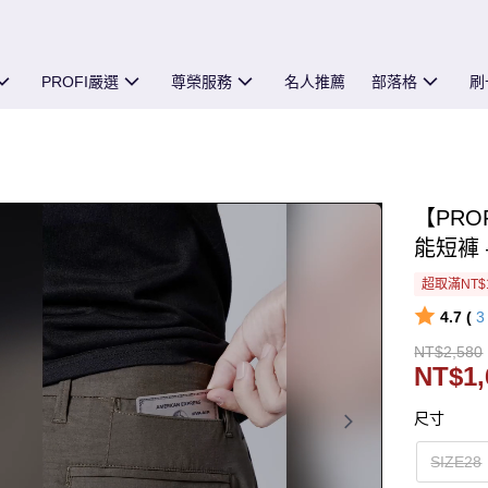
PROFI嚴選
尊榮服務
名人推薦
部落格
刷
【PRO
能短褲 
超取滿NT$
4.7 (
NT$2,580
NT$1,
尺寸
SIZE28