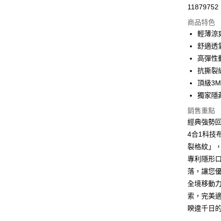
11879752
信用卡分
商品特色
3 期 
輕薄涼
合作金
舒適透
超商取貨
華南商
高彈性
LINE Pay
上海商
抗撕裂
國泰世
頂級3
Apple Pay
臺灣中
獨家隱
匯豐（
街口支付
聯邦商
銷售重點
元大商
悠遊付
經典強勢
玉山商
4合1科技
台新國
Google Pa
裂格紋」
台灣樂
ATM付款
專利隱形
落，讓您
全境移動
運送方式
索，完美
全家取貨
睽違千日
每筆NT$6