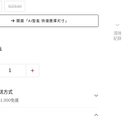
SIZE40
開啟「AI智能 快速選擇尺寸」
清除
紀錄
表
送方式
1,000免運
次付款