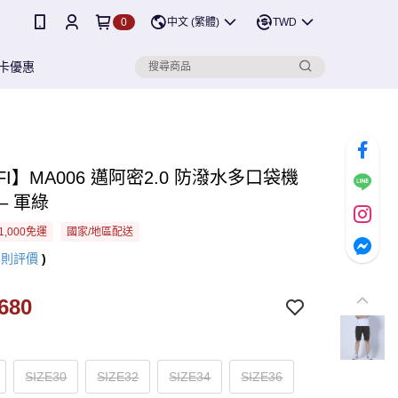
0
中文 (繁體)
TWD
卡優惠
FI】MA006 邁阿密2.0 防潑水多口袋機
– 軍綠
1,000免運
國家/地區配送
3
則評價
)
680
SIZE30
SIZE32
SIZE34
SIZE36