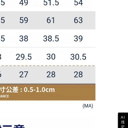
AI
找
尺