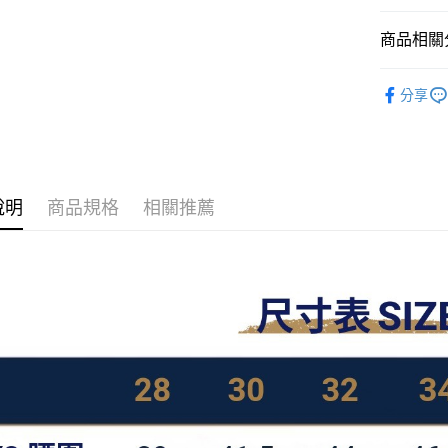
7-11取貨
商品相關分
每筆NT$6
PROFI褲
分享
宅配
人氣商品
每筆NT$1
最新上架
國家/地區
優惠活動專
說明
商品規格
相關推薦