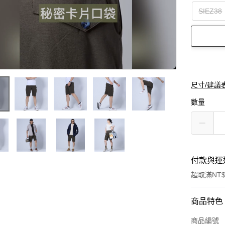
SIEZ38
尺寸/建議
數量
付款與運
超取滿NT$
付款方式
商品特色
信用卡一
商品編號