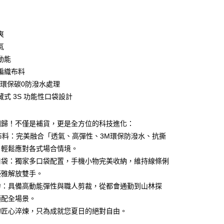
期付款
0 利率 每期
NT$560
21家銀行
爽
庫商業銀行
第一商業銀行
氣
付款
業銀行
彰化商業銀行
動能
業儲蓄銀行
台北富邦商業銀行
編織布料
華商業銀行
兆豐國際商業銀行
M環保碳0防潑水處理
小企業銀行
台中商業銀行
藏式 3S 功能性口袋設計
台灣）商業銀行
華泰商業銀行
業銀行
遠東國際商業銀行
業銀行
永豐商業銀行
回歸！不僅是補貨，更是全方位的科技進化：
業銀行
星展（台灣）商業銀行
布料：完美融合「透氣、高彈性、3M環保防潑水、抗撕
際商業銀行
中國信託商業銀行
y
，輕鬆應對各式場合情境。
天信用卡公司
口袋：獨家多口袋配置，手機小物完美收納，維持線條俐
優雅解放雙手。
力：具備高動能彈性與職人剪裁，從都會通勤到山林探
適配全場景。
付款
的匠心淬煉，只為成就您夏日的絕對自由。
0，滿NT$1,000(含以上)免運費