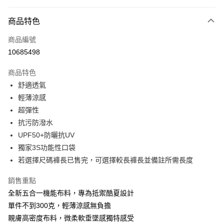
付款方式
商品特色
信用卡一次付款
商品編號
信用卡分期付款
10685498
3 期 0 利率 每期
NT$693
21家銀行
商品特色
合作金庫商業銀行
第一商業銀行
超商取貨付款
舒適透氣
華南商業銀行
彰化商業銀行
輕薄涼感
LINE Pay
上海商業儲蓄銀行
台北富邦商業銀行
國泰世華商業銀行
兆豐國際商業銀行
超彈性
Apple Pay
臺灣中小企業銀行
台中商業銀行
抗污防潑水
匯豐（台灣）商業銀行
華泰商業銀行
UPF50+防曬抗UV
街口支付
聯邦商業銀行
遠東國際商業銀行
獨家3S功能性口袋
元大商業銀行
永豐商業銀行
悠遊付
若選擇尺碼褲長已售完，可選擇較長褲長並備註所需長度
玉山商業銀行
星展（台灣）商業銀行
台新國際商業銀行
中國信託商業銀行
Google Pay
銷售重點
台灣樂天信用卡公司
ATM付款
全新五合一機能布料，專為抵禦酷夏設計
單件不到300克，輕薄涼感無負擔
運送方式
親膚高密度布料，微柔軟垂墜感獨特感受