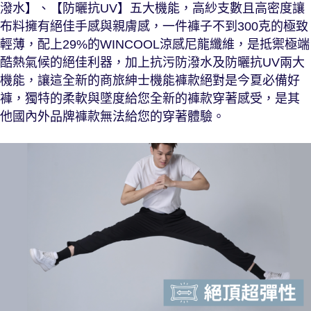
潑水】、【防曬抗UV】五大機能，高紗支數且高密度讓
布料擁有絕佳手感與親膚感，一件褲子不到300克的極致
輕薄，配上29%的WINCOOL涼感尼龍纖維，是抵禦極端
酷熱氣候的絕佳利器，加上抗污防潑水及防曬抗UV兩大
機能，讓這全新的商旅紳士機能褲款絕對是今夏必備好
褲，獨特的柔軟與墜度給您全新的褲款穿著感受，是其
他國內外品牌褲款無法給您的穿著體驗。