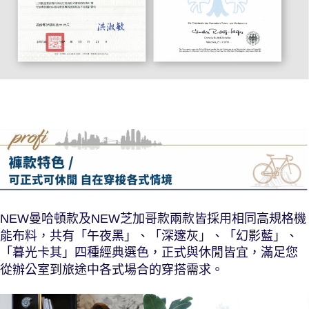
NEW曼哈頓款及NEW芝加哥款兩款皆採用相同高規格機
能布料，共有「午夜黑」、「深邃灰」、「幻影藍」、
「暮光卡其」四種經典選色，正式與休閒皆宜，滿足您
從辦公室到旅途中各式場合的穿搭需求。