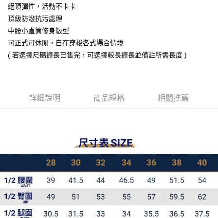
絕頂彈性，活動不卡卡
全家取貨付款
頂級防潑抗污處理
每筆NT$60，滿NT$1,000(含以上)免運費
中腰小直筒修身版型
7-11取貨付款
可正式可休閒，自在穿梭各式場合情境
每筆NT$60，滿NT$1,000(含以上)免運費
( 若選擇尺碼褲長已售完，可選擇較長褲長並備註所需長度 )
宅配
每筆NT$100，滿NT$1,000(含以上)免運費
詳細說明
商品規格
相關推薦
國家/地區配送
查看運費